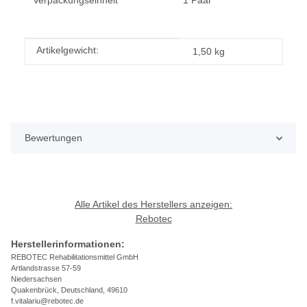
Verpackungseinheit
1 Paar
Produkteigenschaft
Wert
Artikelgewicht:
1,50
kg
Bewertungen
Alle Artikel des Herstellers anzeigen:
Rebotec
Herstellerinformationen:
REBOTEC Rehabilitationsmittel GmbH
Artlandstrasse 57-59
Niedersachsen
Quakenbrück, Deutschland, 49610
f.vitalariu@rebotec.de