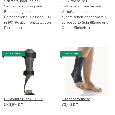
Schmerzlinderung bei
2.0 Orthese bei
Sehnenverkürzung und
Fußheberschwäche und
Entzündungen im
Vorfußamputation bietet
Fersenbereich. Hält den Fuß
dynamischen Zehenabstoß,
in 90°-Position, entlastet den
verbesserte Schrittlänge und
Rist und ist...
Gehen-Sicherheit
AUF LAGER
AUF LAGER
Fußformteil ToeOFF 2.0
Fußheberorthese
536,99 €
*
73,00 €
*