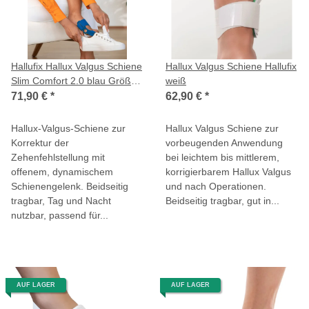
Hallufix Hallux Valgus Schiene
Hallux Valgus Schiene Hallufix
Slim Comfort 2.0 blau Größe
weiß
36-42
71,90 €
*
62,90 €
*
Hallux-Valgus-Schiene zur
Hallux Valgus Schiene zur
Korrektur der
vorbeugenden Anwendung
Zehenfehlstellung mit
bei leichtem bis mittlerem,
offenem, dynamischem
korrigierbarem Hallux Valgus
Schienengelenk. Beidseitig
und nach Operationen.
tragbar, Tag und Nacht
Beidseitig tragbar, gut in...
nutzbar, passend für...
AUF LAGER
AUF LAGER