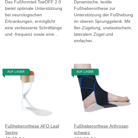
Das Fußformteil ToeOFF 2.0
Dynamische, textile
bietet optimale Unterstützung
Fußheberorthese zur
bei neurologischen
Unterstützung der Fußhebung
Erkrankungen, ermöglicht
im oberen Sprunggelenk. Mit
eine verbesserte Schrittlänge
8er-Zügelung, unelastischem,
und -frequenz sowie eine...
lateralem Zügel und
einfacher...
AUF LAGER
AUF LAGER
Fußheberorthese AFO Leaf
Fußheberorthese Arthrosan
Spring
schwarz