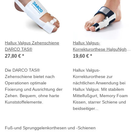
Hallux Valgus Zehenschiene
Hallux Valgus-
DARCO TAS®
Korrekturorthese HalguNight
AIRCAST schwarz-weiß
27,80 €
*
19,60 €
*
Die DARCO TAS®
Hallux Valgus-
Zehenschiene bietet nach
Korrekturorthese zur
Operationen optimale
nächtlichen Anwendung bei
Fixierung und Ausrichtung der
Hallux Valgus. Mit stabilem
Zehen. Bequem, ohne harte
Mittelfußgurt, Memory Foam
Kunststoffelemente.
Kissen, starrer Schiene und
beidseitiger...
Fuß-und Sprunggelenkorthesen und -Schienen