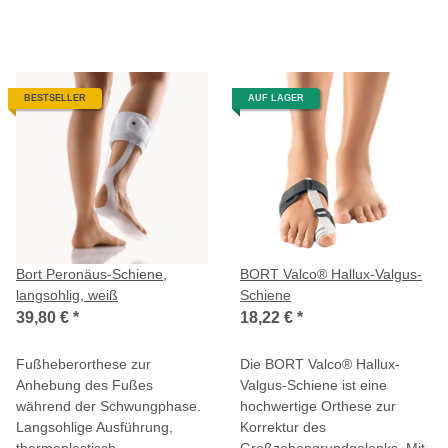
BESTSELLER
AUF LAGER
Bort Peronäus-Schiene,
BORT Valco® Hallux-Valgus-
langsohlig, weiß
Schiene
39,80 €
*
18,22 €
*
Fußheberorthese zur
Die BORT Valco® Hallux-
Anhebung des Fußes
Valgus-Schiene ist eine
während der Schwungphase.
hochwertige Orthese zur
Langsohlige Ausführung,
Korrektur des
thermoplastisch
Großzehengrundgelenks. Mit