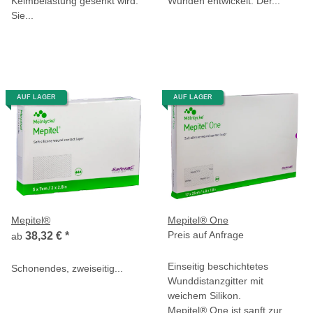
Keimbelastung gesenkt wird.
Wunden entwickelt. Der...
Sie...
AUF LAGER
AUF LAGER
Mepitel®
Mepitel® One
Preis auf Anfrage
38,32 €
*
ab
Einseitig beschichtetes
Schonendes, zweiseitig...
Wunddistanzgitter mit
weichem Silikon.
Mepitel® One ist sanft zur