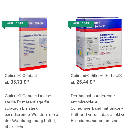
AUF LAGER
AUF LAGER
Cuticell® Contact
Cutimed® Siltec® Sorbact®
35,71 €
*
26,44 €
*
ab
ab
Cuticell® Contact ist eine
Der hochabsorbierende
sterile Primärauflage für
antimikrobielle
schwach bis stark
Schaumverband mit Silikon-
exsudierende Wunden, die an
Haftrand vereint das effektive
der Wundumgebung haftet,
Exsudatmanagement von...
aber nicht...