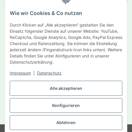
Abonnieren
Wie wir Cookies & Co nutzen
Newsletter Abonnieren
Durch Klicken auf „Alle akzeptieren“ gestatten Sie den
Informationen
Einsatz folgender Dienste auf unserer Website: YouTube,
ReCaptcha, Google Analytics, Google Ads, PayPal Express
Gesetzliche Informationen
Checkout und Ratenzahlung. Sie können die Einstellung
jederzeit ändern (Fingerabdruck-Icon links unten). Weitere
Details finden Sie unter
Konfigurieren
und in unserer
Hersteller
Datenschutzerklärung
.
Impressum
|
Datenschutz
Vertrag widerrufen
Alle akzeptieren
Konfigurieren
* Alle Preise inkl. gesetzlicher USt., zzgl.
Versand
Ablehnen
© MySelf Der Gesundheitsdienst GmbH