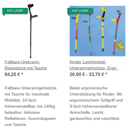
AUF LAGER
AUF LAGER
Faltbare Unterarm-
Kinder Leichtmetall-
Reisestütze mit Tasche
Unterarmgehstütze, Ergo-
Softgriff
84,20 €
*
26,90 € -
33,70 €
*
Faltbare Unterarmgehstütze
Bietet ergonomische
mit Tasche für maximale
Unterstützung für Kinder. Mit
Mobilität. 10-fach
ergonomischem Softgriff und
höhenverstellbar, bis 140kg
9-fach höhenverstellbarer
belastbar. Inklusive
Armschelle. Leicht,
Reflektoren, Gummikapseln
geräuschlos und rutschfest.
und Tasche.