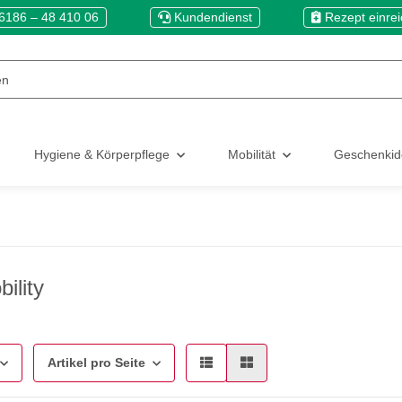
6186 – 48 410 06
Kundendienst
Rezept einre
Hygiene & Körperpflege
Mobilität
Geschenki
ility
Artikel pro Seite