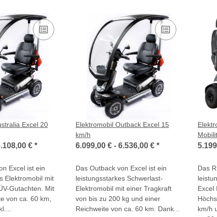
stralia Excel 20
Elektromobil Outback Excel 15
Elekt
km/h
Mobili
.108,00 €
*
6.099,00 € -
6.536,00 €
*
5.199
on Excel ist ein
Das Outback von Excel ist ein
Das Ri
s Elektromobil mit
leistungsstarkes Schwerlast-
leistu
ÜV-Gutachten. Mit
Elektromobil mit einer Tragkraft
Excel 
te von ca. 60 km,
von bis zu 200 kg und einer
Höchs
l....
Reichweite von ca. 60 km. Dank...
km/h u