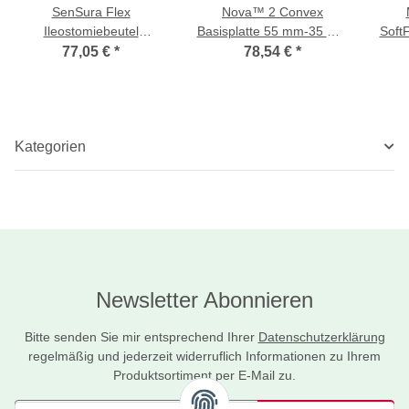
SenSura Flex
Nova™ 2 Convex
Ileostomiebeutel
Basisplatte 55 mm-35 mm
Soft
zweitteilig 50-hautfarben-
(vorgestanzt)-35 mm-115
plan
77,05 €
*
78,54 €
*
maxi
x 115 mm
Kategorien
Newsletter Abonnieren
Bitte senden Sie mir entsprechend Ihrer
Datenschutzerklärung
regelmäßig und jederzeit widerruflich Informationen zu Ihrem
Produktsortiment per E-Mail zu.