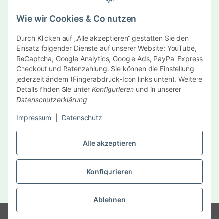
Abonnieren
Wie wir Cookies & Co nutzen
Newsletter Abonnieren
Durch Klicken auf „Alle akzeptieren“ gestatten Sie den
Informationen
Einsatz folgender Dienste auf unserer Website: YouTube,
ReCaptcha, Google Analytics, Google Ads, PayPal Express
Gesetzliche Informationen
Checkout und Ratenzahlung. Sie können die Einstellung
jederzeit ändern (Fingerabdruck-Icon links unten). Weitere
Details finden Sie unter
Konfigurieren
und in unserer
Hersteller
Datenschutzerklärung
.
Impressum
|
Datenschutz
Vertrag widerrufen
Alle akzeptieren
Konfigurieren
* Alle Preise inkl. gesetzlicher USt., zzgl.
Versand
Ablehnen
© MySelf Der Gesundheitsdienst GmbH