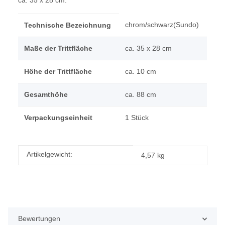
ca. 35 x 28 cm.
chrom/schwarz(Sundo)
Technische Bezeichnung
Maße der Trittfläche
ca. 35 x 28 cm
Höhe der Trittfläche
ca. 10 cm
Gesamthöhe
ca. 88 cm
Verpackungseinheit
1 Stück
Produkteigenschaft
Wert
Artikelgewicht:
4,57
kg
Bewertungen