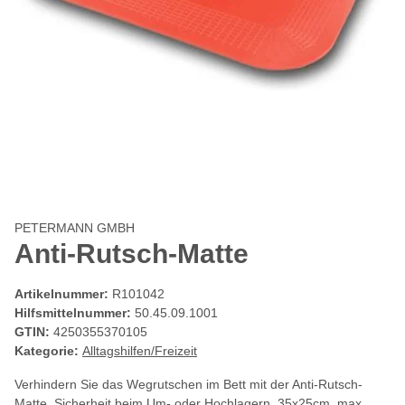
PETERMANN GMBH
Anti-Rutsch-Matte
Artikelnummer:
R101042
Hilfsmittelnummer:
50.45.09.1001
GTIN:
4250355370105
Kategorie:
Alltagshilfen/Freizeit
Verhindern Sie das Wegrutschen im Bett mit der Anti-Rutsch-
Matte. Sicherheit beim Um- oder Hochlagern, 35x25cm, max.