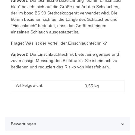
Antwort:
Die technische Bezeichnung "60mm Einschlauch
blau" bezieht sich auf die Größe und Art des Schlauches,
der im boso BS 90 Stethoskopgerät verwendet wird. Die
60mm beziehen sich auf die Länge des Schlauches und
"Einschlauch" bedeutet, dass das Gerät mit einem
einzelnen Schlauch ausgestattet ist.
Frage:
Was ist der Vorteil der Einschlauchtechnik?
Antwort:
Die Einschlauchtechnik bietet eine genaue und
zuverlässige Messung des Blutdrucks. Sie ist einfach zu
bedienen und reduziert das Risiko von Messfehlern.
Produkteigenschaft
Wert
Artikelgewicht:
0,55
kg
Bewertungen