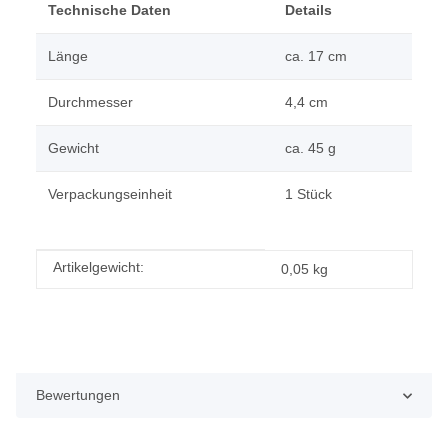
Technische Daten
Details
Länge
ca. 17 cm
Durchmesser
4,4 cm
Gewicht
ca. 45 g
Verpackungseinheit
1 Stück
Produkteigenschaft
Wert
Artikelgewicht:
0,05
kg
Bewertungen