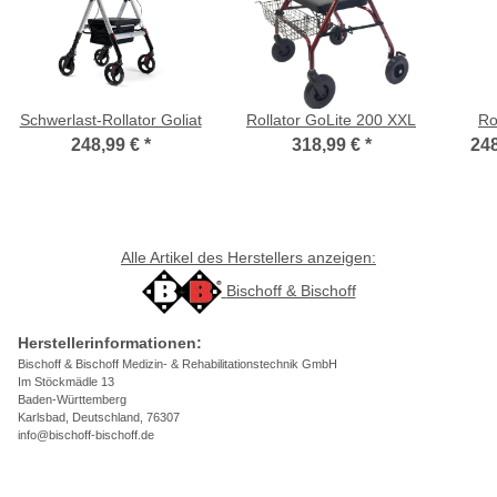
Schwerlast-Rollator Goliat
Rollator GoLite 200 XXL
Ro
248,99 €
*
318,99 €
*
248
Alle Artikel des Herstellers anzeigen:
Bischoff & Bischoff
Herstellerinformationen:
Bischoff & Bischoff Medizin- & Rehabilitationstechnik GmbH
Im Stöckmädle 13
Baden-Württemberg
Karlsbad, Deutschland, 76307
info@bischoff-bischoff.de