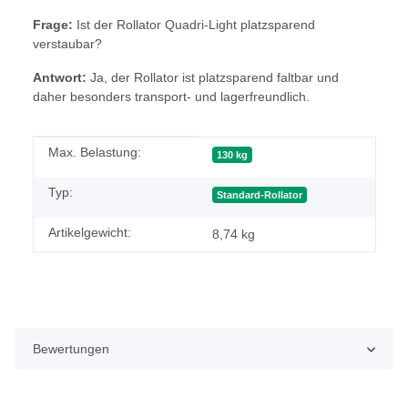
Frage:
Ist der Rollator Quadri-Light platzsparend
verstaubar?
Antwort:
Ja, der Rollator ist platzsparend faltbar und
daher besonders transport- und lagerfreundlich.
Produkteigenschaft
Wert
Max. Belastung:
130 kg
Typ:
Standard-Rollator
Artikelgewicht:
8,74
kg
Bewertungen