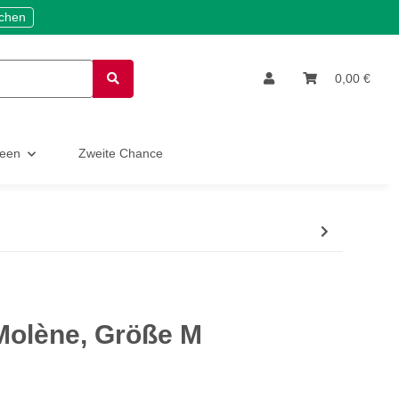
ichen
0,00 €
deen
Zweite Chance
 Molène, Größe M