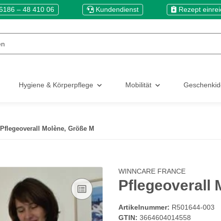
6186 – 48 410 06
Kundendienst
Rezept einre
Hygiene & Körperpflege
Mobilität
Geschenki
Pflegeoverall Molène, Größe M
WINNCARE FRANCE
Pflegeoverall
Artikelnummer:
R501644-003
GTIN:
3664604014558