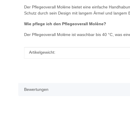
Der Pflegeoverall Molène bietet eine einfache Handhabu
Schutz durch sein Design mit langem Ärmel und langem 
Wie pflege ich den Pflegeoverall Molène?
Der Pflegeoverall Molène ist waschbar bis 40 °C, was ein
Produkteigenschaft
Wert
Artikelgewicht:
Bewertungen