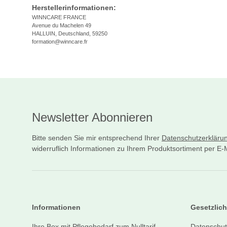
Herstellerinformationen:
WINNCARE FRANCE
Avenue du Machelen 49
HALLUIN, Deutschland, 59250
formation@winncare.fr
Newsletter Abonnieren
Bitte senden Sie mir entsprechend Ihrer
Datenschutzerkläru
widerruflich Informationen zu Ihrem Produktsortiment per E-M
Informationen
Gesetzlich
Ihre Box mit Pflegebedarf zum Nulltarif
Datenschut