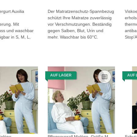
rgurt Auxilia
Der Matratzenschutz-Spannbezug
Viskoe
schützt Ihre Matratze zuverlässig
erhol
erung. Mit
vor Verschmutzungen. Beständig
thermo
luss und waschbar
gegen Salben, Blut, Urin und
antiba
ügbar in S, M, L,
mehr. Waschbar bis 60°C.
Stop'
AUF LAGER
AUF 
Molène
Pflegeoverall Molène, Größe M
Schut