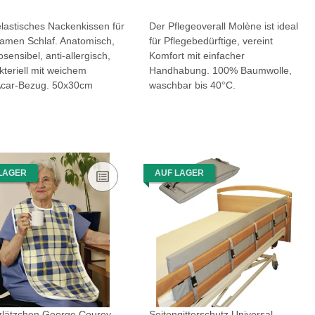
lastisches Nackenkissen für
Der Pflegeoverall Molène ist ideal
samen Schlaf. Anatomisch,
für Pflegebedürftige, vereint
sensibel, anti-allergisch,
Komfort mit einfacher
kteriell mit weichem
Handhabung. 100% Baumwolle,
Acar-Bezug. 50x30cm
waschbar bis 40°C.
LAGER
AUF LAGER
zlätzchen George Courey
Seitengitterschutz Universal