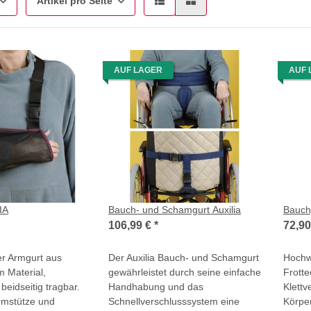
Artikel pro Seite
AUF LAGER
AUF 
IA
Bauch- und Schamgurt Auxilia
Bauch
106,99 €
*
72,90
er Armgurt aus
Der Auxilia Bauch- und Schamgurt
Hochw
m Material,
gewährleistet durch seine einfache
Frotte
 beidseitig tragbar.
Handhabung und das
Klettv
rmstütze und
Schnellverschlusssystem eine
Körper