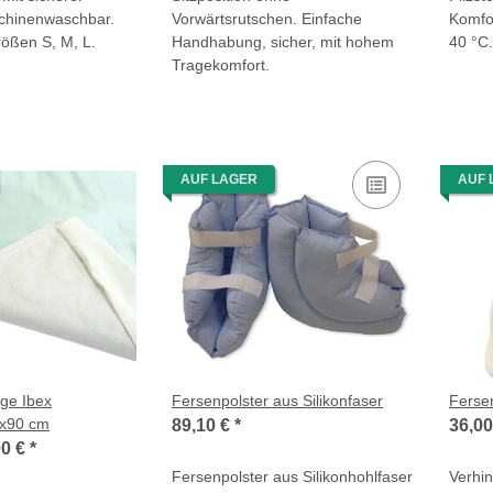
schinenwaschbar.
Vorwärtsrutschen. Einfache
Komfor
rößen S, M, L.
Handhabung, sicher, mit hohem
40 °C.
Tragekomfort.
AUF LAGER
AUF 
age Ibex
Fersenpolster aus Silikonfaser
Ferse
5x90 cm
89,10 €
*
36,0
00 €
*
Fersenpolster aus Silikonhohlfaser
Verhi