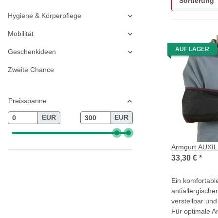
Sortierung
Hygiene & Körperpflege
Mobilität
AUF LAGER
Geschenkideen
Zweite Chance
Preisspanne
EUR
EUR
Armgurt AUXIL
33,30 €
*
Ein komfortabl
antiallergische
verstellbar und
Für optimale A