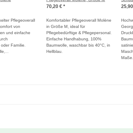
70,20 €
*
25,9
kelter Pflegeoverall
Komfortabler Pflegeoverall Molène
Hochw
Komfort von
in Größe M, ideal für
Georg
gen und einfache
Pflegebedürftige & Pflegepersonal.
Druck
urch
Einfache Handhabung, 100%
Baumw
 oder Familie.
Baumwolle, waschbar bis 40°C, in
satini
e,...
Hellblau.
Masch
Maße.