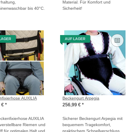
rhaltung,
Material. Für Komfort und
inenwaschbar bis 40°C.
Sicherheit!
LAGER
AUF LAGER
nfixierhose AUXILIA
Beckengurt Arpegia
0 €
*
256,99 €
*
eckenfixierhose AUXILIA
Sicherer Beckengurt Arpegia mit
 verstellbare Riemen und
bequemem Tragekomfort,
off für optimalen Halt und
praktischem Schnellverschluss