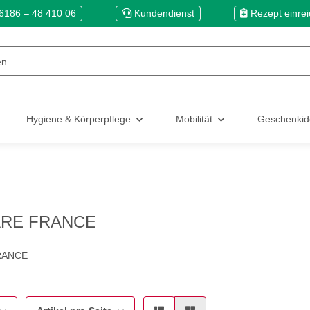
6186 – 48 410 06
Kundendienst
Rezept einre
Hygiene & Körperpflege
Mobilität
Geschenki
RE FRANCE
RANCE