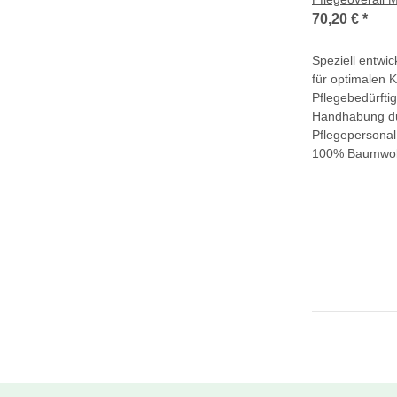
70,20 €
*
Speziell entwic
für optimalen 
Pflegebedürfti
Handhabung d
Pflegepersonal
100% Baumwoll