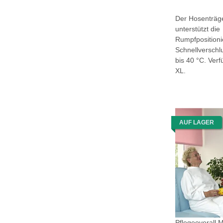
Der Hosenträge
unterstützt die
Rumpfpositioni
Schnellversch
bis 40 °C. Verf
XL.
AUF LAGER
Pflegeoverall 