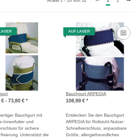
Artikel 1 - 20 von 32
1
2
LAGER
AUF LAGER
gurt
Bauchgurt ARPEGIA
 € -
73,80 €
*
108,99 €
*
ertiger Bauchgurt mit
Entdecken Sie den Bauchgurt
e-Innenfutter und
ARPEGIA für Rollstuhl-Nutzer:
erschluss für sichere
Schnellverschluss, anpassbare
fixierung. Unterstützt die
Größe, allergiefreundliches