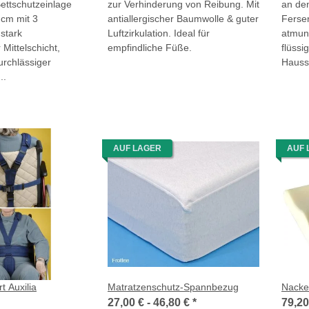
ettschutzeinlage
zur Verhinderung von Reibung. Mit
an de
 cm mit 3
antiallergischer Baumwolle & guter
Ferse
 stark
Luftzirkulation. Ideal für
atmun
Mittelschicht,
empfindliche Füße.
flüssi
urchlässiger
Hauss
..
AUF LAGER
AUF 
t Auxilia
Matratzenschutz-Spannbezug
Nacke
27,00 € -
46,80 €
*
79,2