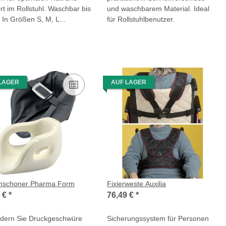
t im Rollstuhl. Waschbar bis
und waschbarem Material. Ideal
 In Größen S, M, L...
für Rollstuhlbenutzer.
LAGER
AUF LAGER
nschoner Pharma Form
Fixierweste Auxilia
0 €
*
76,49 €
*
ndern Sie Druckgeschwüre
Sicherungssystem für Personen