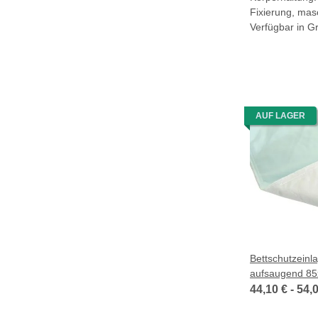
Fixierung, ma
Verfügbar in G
AUF LAGER
Bettschutzeinl
aufsaugend 8
44,10 € -
54,