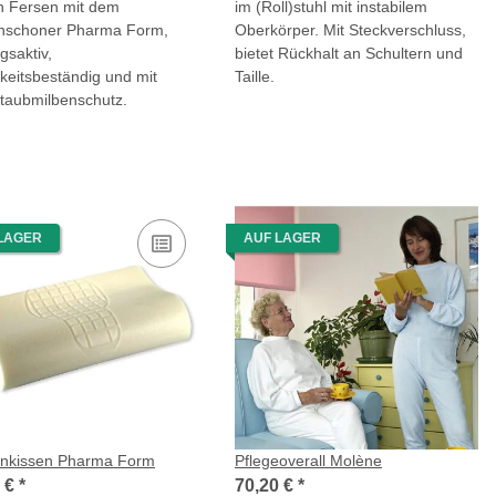
n Fersen mit dem
im (Roll)stuhl mit instabilem
nschoner Pharma Form,
Oberkörper. Mit Steckverschluss,
gsaktiv,
bietet Rückhalt an Schultern und
gkeitsbeständig und mit
Taille.
taubmilbenschutz.
LAGER
AUF LAGER
nkissen Pharma Form
Pflegeoverall Molène
0 €
*
70,20 €
*