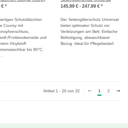
0 €
*
145,99 € -
247,99 €
*
ertiges Schutzlätzchen
Der Seitengitterschutz Universal
e Courey mit
bietet optimalen Schutz vor
knopfverschluss,
Verletzungen am Bett. Einfache
oll-/Frotteeoberseite und
Befestigung, abwaschbarer
ertem Vinylstoff.
Bezug. Ideal für Pflegebedarf.
inenwaschbar bis 90°C,
..
Artikel 1 - 20 von 32
1
2