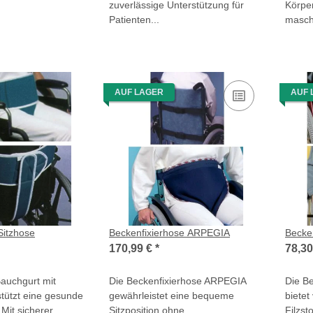
zuverlässige Unterstützung für
Körpe
Patienten...
masch
AUF LAGER
AUF 
Sitzhose
Beckenfixierhose ARPEGIA
Becke
170,99 €
*
78,3
auchgurt mit
Die Beckenfixierhose ARPEGIA
Die B
stützt eine gesunde
gewährleistet eine bequeme
bietet
Mit sicherer
Sitzposition ohne
Filzst