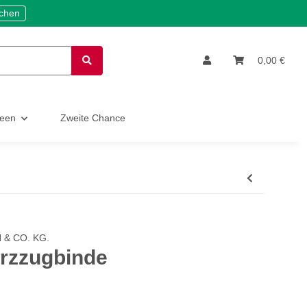
ichen
0,00 €
deen
Zweite Chance
& CO. KG.
rzzugbinde