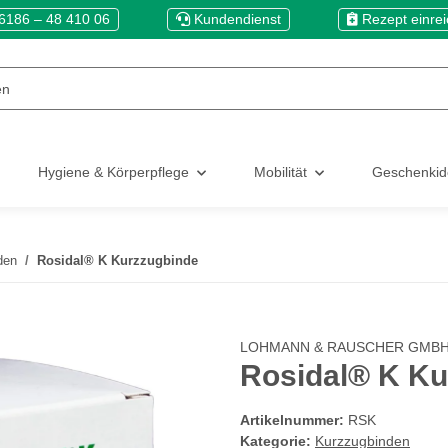
6186 – 48 410 06
Kundendienst
Rezept einre
Hygiene & Körperpflege
Mobilität
Geschenki
den
Rosidal® K Kurzzugbinde
LOHMANN & RAUSCHER GMBH 
Rosidal® K Ku
Artikelnummer:
RSK
Kategorie:
Kurzzugbinden