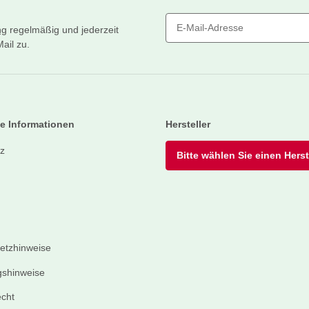
ng
regelmäßig und jederzeit
ail zu.
Newsletter Abonnieren
e Informationen
Hersteller
z
Bitte wählen Sie einen Herste
setzhinweise
shinweise
echt