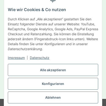
Abonnieren
Wie wir Cookies & Co nutzen
Newsletter Abonnieren
Durch Klicken auf „Alle akzeptieren“ gestatten Sie den
Informationen
Einsatz folgender Dienste auf unserer Website: YouTube,
ReCaptcha, Google Analytics, Google Ads, PayPal Express
Gesetzliche Informationen
Checkout und Ratenzahlung. Sie können die Einstellung
jederzeit ändern (Fingerabdruck-Icon links unten). Weitere
Details finden Sie unter
Konfigurieren
und in unserer
Hersteller
Datenschutzerklärung
.
Impressum
|
Datenschutz
Vertrag widerrufen
Alle akzeptieren
Konfigurieren
* Alle Preise inkl. gesetzlicher USt., zzgl.
Versand
Ablehnen
© MySelf Der Gesundheitsdienst GmbH