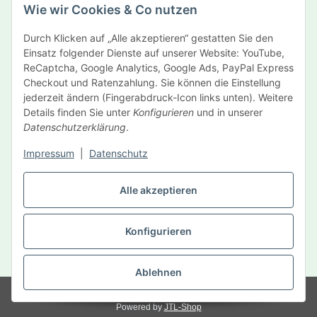
Wie wir Cookies & Co nutzen
Newsletter Abonnieren
Durch Klicken auf „Alle akzeptieren“ gestatten Sie den
Informationen
Einsatz folgender Dienste auf unserer Website: YouTube,
ReCaptcha, Google Analytics, Google Ads, PayPal Express
Gesetzliche Informationen
Checkout und Ratenzahlung. Sie können die Einstellung
jederzeit ändern (Fingerabdruck-Icon links unten). Weitere
Details finden Sie unter
Konfigurieren
und in unserer
Hersteller
Datenschutzerklärung
.
Impressum
|
Datenschutz
Vertrag widerrufen
Alle akzeptieren
Konfigurieren
* Alle Preise inkl. gesetzlicher USt., zzgl.
Versand
Ablehnen
© MySelf Der Gesundheitsdienst GmbH
Powered by
JTL-Shop