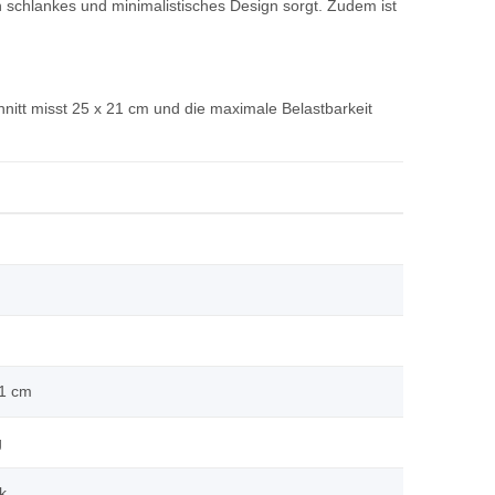
n schlankes und minimalistisches Design sorgt. Zudem ist
chnitt misst 25 x 21 cm und die maximale Belastbarkeit
21 cm
g
k