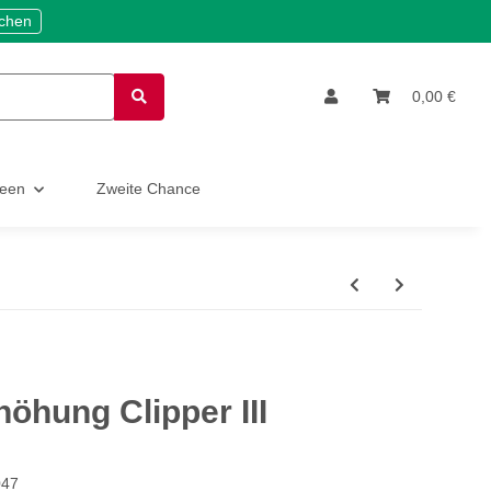
ichen
0,00 €
deen
Zweite Chance
höhung Clipper III
047