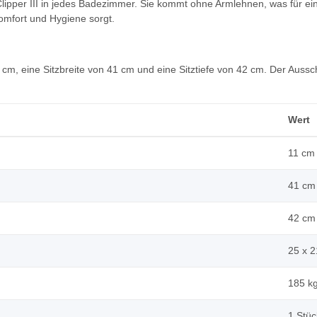
 Clipper III in jedes Badezimmer. Sie kommt ohne Armlehnen, was für ei
Komfort und Hygiene sorgt.
1 cm, eine Sitzbreite von 41 cm und eine Sitztiefe von 42 cm. Der Auss
Wert
11 cm
41 cm
42 cm
25 x 
185 k
1 Stüc