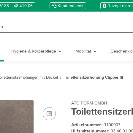
6186 – 48 410 06
Kundendienst
Rezept einre
Hygiene & Körperpflege
Mobilität
Geschenki
oilettensitzerhöhungen mit Deckel
Toilettensitzerhöhung Clipper III
ATO FORM GMBH
Toilettensitzer
Artikelnummer:
R100007
Hilfsmittelnummer:
33.40.01.0