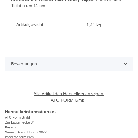
Toilette um 11 cm.
Produkteigenschaft
Wert
Artikelgewicht:
1,41
kg
Bewertungen
Alle Artikel des Herstellers anzeigen:
ATO FORM GmbH
Herstellerinformationen:
ATO Form GmbH
Zur Lauterhecke 34
Bayern
Sailauf, Deutschland, 63877
info@ato-form.com