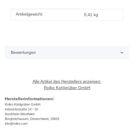
Produkteigenschaft
Wert
Artikelgewicht:
0,41
kg
Bewertungen
Alle Artikel des Herstellers anzeigen:
Rolko Kohlgrüber GmbH
Herstellerinformationen:
Rolko Kohlgrüber GmbH
Industriestraße 14 - 16
Nordrhein-Westfalen
Borgholzhausen, Deutschland, 33829
info@rolko.com