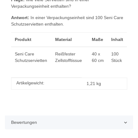
Verpackungseinheit enthalten?
Antwort:
In einer Verpackungseinheit sind 100 Seni Care
Schutzservietten enthalten.
Produkt
Material
Maße
Inhalt
Seni Care
Reißfester
40 x
100
Schutzservietten
Zellstofftissue
60 cm
Stück
Produkteigenschaft
Wert
Artikelgewicht:
1,21
kg
Bewertungen