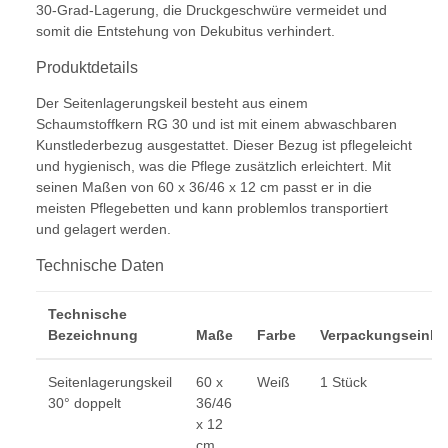
30-Grad-Lagerung, die Druckgeschwüre vermeidet und
somit die Entstehung von Dekubitus verhindert.
Produktdetails
Der Seitenlagerungskeil besteht aus einem
Schaumstoffkern RG 30 und ist mit einem abwaschbaren
Kunstlederbezug ausgestattet. Dieser Bezug ist pflegeleicht
und hygienisch, was die Pflege zusätzlich erleichtert. Mit
seinen Maßen von 60 x 36/46 x 12 cm passt er in die
meisten Pflegebetten und kann problemlos transportiert
und gelagert werden.
Technische Daten
Technische
Bezeichnung
Maße
Farbe
Verpackungseinhe
Seitenlagerungskeil
60 x
Weiß
1 Stück
30° doppelt
36/46
x 12
cm