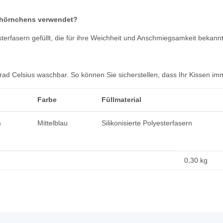
erhörnchens verwendet?
sterfasern gefüllt, die für ihre Weichheit und Anschmiegsamkeit bekannt
ad Celsius waschbar. So können Sie sicherstellen, dass Ihr Kissen imm
Farbe
Füllmaterial
m
Mittelblau
Silikonisierte Polyesterfasern
0,30
kg