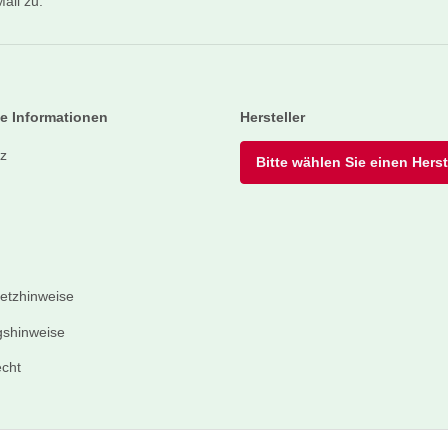
ail zu.
Newsletter Abonnieren
e Informationen
Hersteller
z
Bitte wählen Sie einen Herste
setzhinweise
shinweise
echt