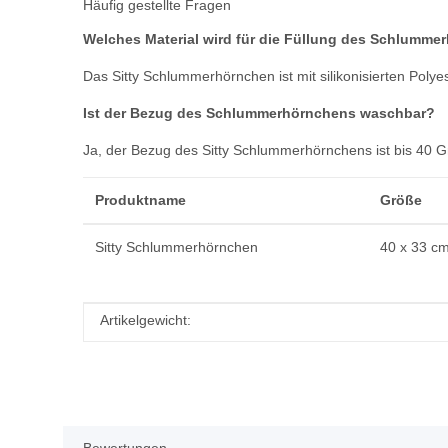
Häufig gestellte Fragen
Welches Material wird für die Füllung des Schlumm
Das Sitty Schlummerhörnchen ist mit silikonisierten Polye
Ist der Bezug des Schlummerhörnchens waschbar?
Ja, der Bezug des Sitty Schlummerhörnchens ist bis 40 Gr
Produktname
Größe
Sitty Schlummerhörnchen
40 x 33 c
Produkteigenschaft
Wert
Artikelgewicht: