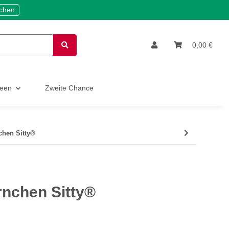
ichen
0,00 €
deen
Zweite Chance
hen Sitty®
nchen Sitty®