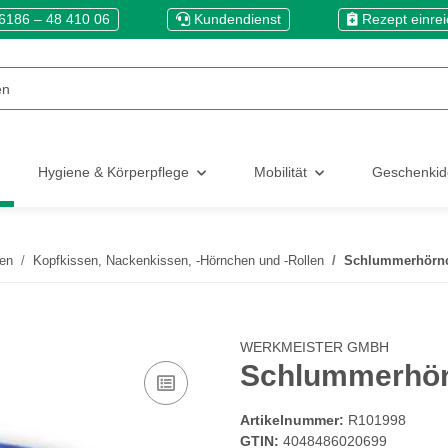
6186 – 48 410 06
Kundendienst
Rezept einre
Hygiene & Körperpflege
Mobilität
Geschenki
len
Kopfkissen, Nackenkissen, -Hörnchen und -Rollen
Schlummerhörnc
WERKMEISTER GMBH
Schlummerhör
Artikelnummer:
R101998
GTIN:
4048486020699