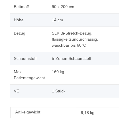
Bettmaß
90 x 200 cm
Höhe
14 cm
Bezug
SLK Bi-Stretch-Bezug,
flüssigkeitsundurchlässig,
waschbar bis 60°C
Schaumstoff
5-Zonen Schaumstoff
Max.
160 kg
Patientengewicht
VE
1 Stück
Produkteigenschaft
Wert
Artikelgewicht:
9,18
kg