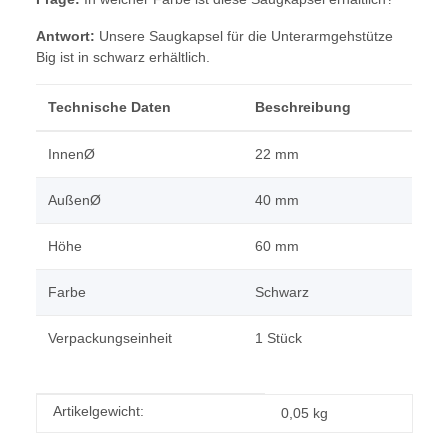
Antwort:
Unsere Saugkapsel für die Unterarmgehstütze
Big ist in schwarz erhältlich.
Technische Daten
Beschreibung
InnenØ
22 mm
AußenØ
40 mm
Höhe
60 mm
Farbe
Schwarz
Verpackungseinheit
1 Stück
Produkteigenschaft
Wert
Artikelgewicht:
0,05
kg