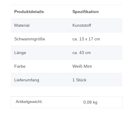
Produktdetails
Spezifikation
Material
Kunststoff
Schwammgröße
ca. 13 x 17 cm
Länge
ca. 43 cm
Farbe
Weiß-Mint
Lieferumfang
1 Stück
Produkteigenschaft
Wert
Artikelgewicht:
0,08
kg