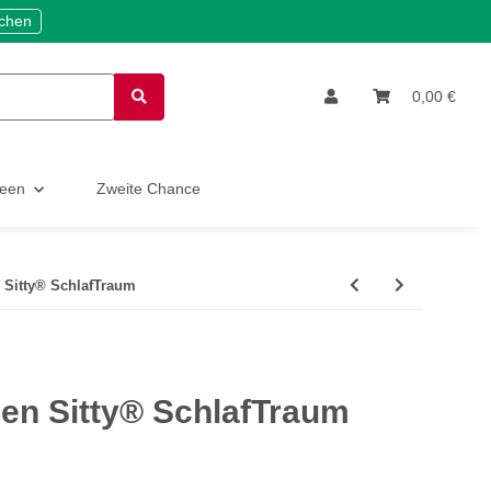
ichen
0,00 €
deen
Zweite Chance
Sitty® SchlafTraum
n Sitty® SchlafTraum