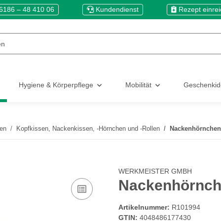
6186 – 48 410 06
Kundendienst
Rezept einre
Hygiene & Körperpflege
Mobilität
Geschenki
len
Kopfkissen, Nackenkissen, -Hörnchen und -Rollen
Nackenhörnchen 
WERKMEISTER GMBH
Nackenhörnche
Artikelnummer:
R101994
GTIN:
4048486177430