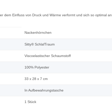
unter dem Einfluss von Druck und Wärme verformt und sich so optimal 
Nackenhörnchen
Sitty® SchlafTraum
Viscoelastischer Schaumstoff
100% Polyester
33 x 28 x 7 cm
In Aufbewahrungstasche
1 Stück