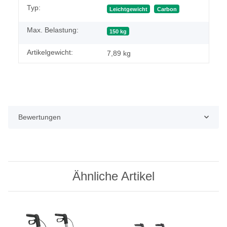
Produkteigenschaft
Wert
Typ:
Leichtgewicht
Carbon
Max. Belastung:
150 kg
Artikelgewicht:
7,89
kg
Bewertungen
Ähnliche Artikel