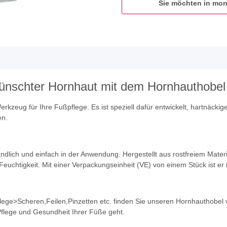
Sie möchten in mon
ünschter Hornhaut mit dem Hornhauthobel
kzeug für Ihre Fußpflege. Es ist speziell dafür entwickelt, hartnäckig
en.
dlich und einfach in der Anwendung. Hergestellt aus rostfreiem Materi
chtigkeit. Mit einer Verpackungseinheit (VE) von einem Stück ist er i
lege>Scheren,Feilen,Pinzetten etc. finden Sie unseren Hornhauthobel ve
Pflege und Gesundheit Ihrer Füße geht.