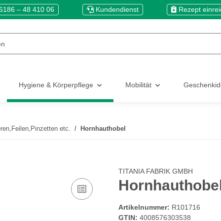
6186 – 48 410 06
Kundendienst
Rezept einre
Hygiene & Körperpflege
Mobilität
Geschenki
ren,Feilen,Pinzetten etc.
Hornhauthobel
TITANIA FABRIK GMBH
Hornhauthobe
Artikelnummer:
R101716
GTIN:
4008576303538