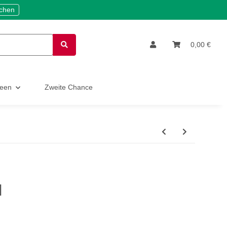
ichen
0,00 €
deen
Zweite Chance
l