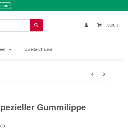
ichen
0,00 €
deen
Zweite Chance
 spezieller Gummilippe
000