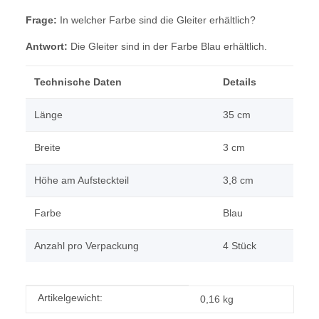
Frage:
In welcher Farbe sind die Gleiter erhältlich?
Antwort:
Die Gleiter sind in der Farbe Blau erhältlich.
Technische Daten
Details
Länge
35 cm
Breite
3 cm
Höhe am Aufsteckteil
3,8 cm
Farbe
Blau
Anzahl pro Verpackung
4 Stück
Produkteigenschaft
Wert
Artikelgewicht:
0,16
kg