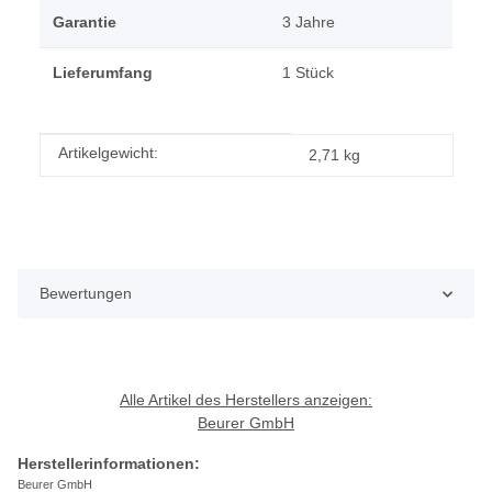
Garantie
3 Jahre
Lieferumfang
1 Stück
Produkteigenschaft
Wert
Artikelgewicht:
2,71
kg
Bewertungen
Alle Artikel des Herstellers anzeigen:
Beurer GmbH
Herstellerinformationen:
Beurer GmbH