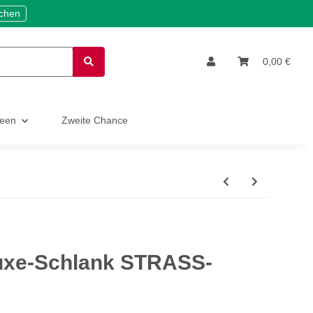
ichen
0,00 €
deen
Zweite Chance
luxe-Schlank STRASS-