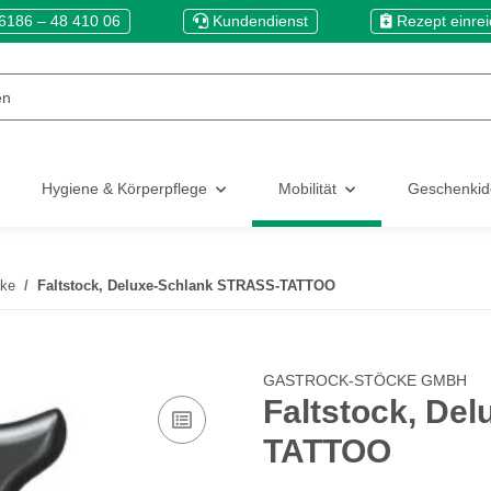
6186 – 48 410 06
Kundendienst
Rezept einre
Hygiene & Körperpflege
Mobilität
Geschenki
ke
Faltstock, Deluxe-Schlank STRASS-TATTOO
GASTROCK-STÖCKE GMBH
Faltstock, De
TATTOO