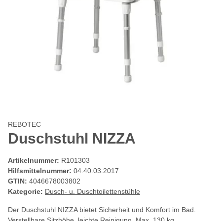
REBOTEC
Duschstuhl NIZZA
Artikelnummer:
R101303
Hilfsmittelnummer:
04.40.03.2017
GTIN:
4046678003802
Kategorie:
Dusch- u. Duschtoilettenstühle
Der Duschstuhl NIZZA bietet Sicherheit und Komfort im Bad.
Verstellbare Sitzhöhe, leichte Reinigung. Max. 130 kg