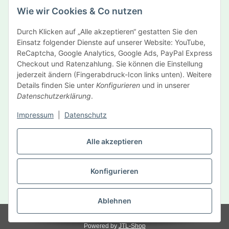
Wie wir Cookies & Co nutzen
Newsletter Abonnieren
Durch Klicken auf „Alle akzeptieren“ gestatten Sie den
Informationen
Einsatz folgender Dienste auf unserer Website: YouTube,
ReCaptcha, Google Analytics, Google Ads, PayPal Express
Gesetzliche Informationen
Checkout und Ratenzahlung. Sie können die Einstellung
jederzeit ändern (Fingerabdruck-Icon links unten). Weitere
Details finden Sie unter
Konfigurieren
und in unserer
Hersteller
Datenschutzerklärung
.
Impressum
|
Datenschutz
Vertrag widerrufen
Alle akzeptieren
Konfigurieren
* Alle Preise inkl. gesetzlicher USt., zzgl.
Versand
Ablehnen
© MySelf Der Gesundheitsdienst GmbH
Powered by
JTL-Shop