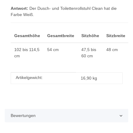
Antwort:
Der Dusch- und Toilettenrollstuhl Clean hat die
Farbe Weiß.
Gesamthöhe
Gesamtbreite
Sitzhöhe
Sitzbreite
102 bis 114,5
54 cm
47,5 bis
48 cm
cm
60 cm
Produkteigenschaft
Wert
Artikelgewicht:
16,90
kg
Bewertungen