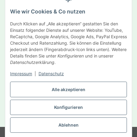
Abonnieren
Wie wir Cookies & Co nutzen
Newsletter Abonnieren
Durch Klicken auf „Alle akzeptieren“ gestatten Sie den
Informationen
Einsatz folgender Dienste auf unserer Website: YouTube,
ReCaptcha, Google Analytics, Google Ads, PayPal Express
Gesetzliche Informationen
Checkout und Ratenzahlung. Sie können die Einstellung
jederzeit ändern (Fingerabdruck-Icon links unten). Weitere
Details finden Sie unter
Konfigurieren
und in unserer
Hersteller
Datenschutzerklärung
.
Impressum
|
Datenschutz
Vertrag widerrufen
Alle akzeptieren
Konfigurieren
* Alle Preise inkl. gesetzlicher USt., zzgl.
Versand
Ablehnen
© MySelf Der Gesundheitsdienst GmbH