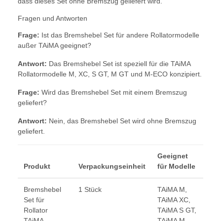
dass dieses Set ohne Bremszug geliefert wird.
Fragen und Antworten
Frage:
Ist das Bremshebel Set für andere Rollatormodelle
außer TAiMA geeignet?
Antwort:
Das Bremshebel Set ist speziell für die TAiMA
Rollatormodelle M, XC, S GT, M GT und M-ECO konzipiert.
Frage:
Wird das Bremshebel Set mit einem Bremszug
geliefert?
Antwort:
Nein, das Bremshebel Set wird ohne Bremszug
geliefert.
Geeignet
Produkt
Verpackungseinheit
für Modelle
Bremshebel
1 Stück
TAiMA M,
Set für
TAiMA XC,
Rollator
TAiMA S GT,
TAiMA
TAiMA M