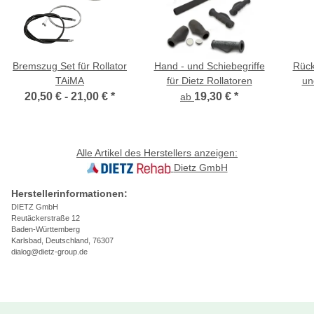
Bremszug Set für Rollator
Hand - und Schiebegriffe
Rück
TAiMA
für Dietz Rollatoren
un
20,50 € -
21,00 €
*
19,30 €
*
ab
Alle Artikel des Herstellers anzeigen:
Dietz GmbH
Herstellerinformationen:
DIETZ GmbH
Reutäckerstraße 12
Baden-Württemberg
Karlsbad, Deutschland, 76307
dialog@dietz-group.de