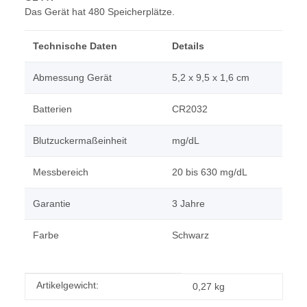
Das Gerät hat 480 Speicherplätze.
Technische Daten
Details
Abmessung Gerät
5,2 x 9,5 x 1,6 cm
Batterien
CR2032
Blutzuckermaßeinheit
mg/dL
Messbereich
20 bis 630 mg/dL
Garantie
3 Jahre
Farbe
Schwarz
Produkteigenschaft
Wert
Artikelgewicht:
0,27
kg