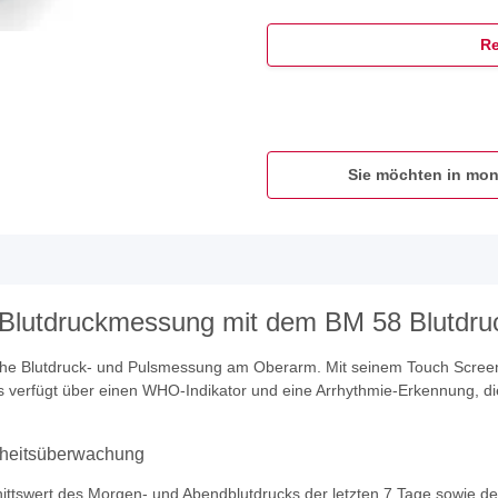
Re
Sie möchten in mon
 Blutdruckmessung mit dem BM 58 Blutdr
che Blutdruck- und Pulsmessung am Oberarm. Mit seinem Touch Screen
 verfügt über einen WHO-Indikator und eine Arrhythmie-Erkennung, d
dheitsüberwachung
tswert des Morgen- und Abendblutdrucks der letzten 7 Tage sowie den