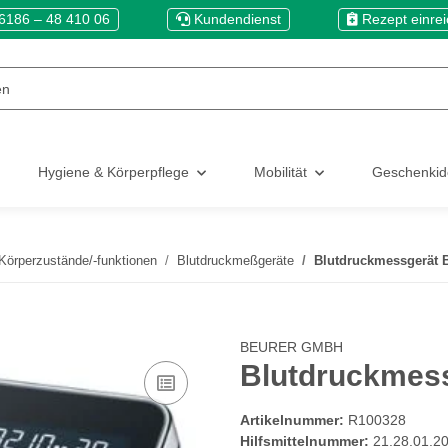
6186 – 48 410 06
Kundendienst
Rezept einre
Hygiene & Körperpflege
Mobilität
Geschenki
Körperzustände/-funktionen
Blutdruckmeßgeräte
Blutdruckmessgerät 
BEURER GMBH
Blutdruckmes
Artikelnummer:
R100328
Hilfsmittelnummer:
21.28.01.2