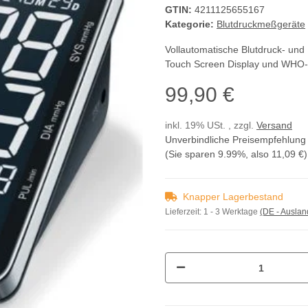
GTIN:
4211125655167
Kategorie:
Blutdruckmeßgeräte
Vollautomatische Blutdruck- un
Touch Screen Display und WHO-I
99,90 €
inkl. 19% USt. , zzgl.
Versand
Unverbindliche Preisempfehlung 
(Sie sparen
9.99%
, also
11,09 €
)
Knapper Lagerbestand
Lieferzeit:
1 - 3 Werktage
(DE - Ausla