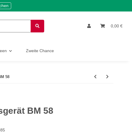
ichen
0,00 €
deen
Zweite Chance
BM 58
sgerät BM 58
085