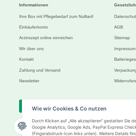
Informationen
Gesetzlich
Ihre Box mit Pflegebedarf zum Nulltarif
Datenschut
Einkäuferkonto
AGB
Arztrezept online einreichen
Sitemap
Wir über uns
Impressum
Kontakt
Batteriege
Zahlung und Versand
Verpackung
Newsletter
Widerrufsr
Vertrag widerrufen
Wie wir Cookies & Co nutzen
Durch Klicken auf „Alle akzeptieren“ gestatten Sie 
Google Analytics, Google Ads, PayPal Express Check
(Fingerabdruck-Icon links unten). Weitere Details fi