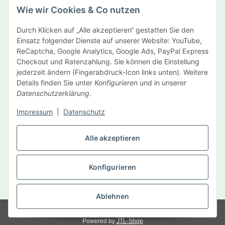
Wie wir Cookies & Co nutzen
Newsletter Abonnieren
Durch Klicken auf „Alle akzeptieren“ gestatten Sie den
Informationen
Einsatz folgender Dienste auf unserer Website: YouTube,
ReCaptcha, Google Analytics, Google Ads, PayPal Express
Gesetzliche Informationen
Checkout und Ratenzahlung. Sie können die Einstellung
jederzeit ändern (Fingerabdruck-Icon links unten). Weitere
Details finden Sie unter
Konfigurieren
und in unserer
Hersteller
Datenschutzerklärung
.
Impressum
|
Datenschutz
Vertrag widerrufen
Alle akzeptieren
Konfigurieren
* Alle Preise inkl. gesetzlicher USt., zzgl.
Versand
Ablehnen
© MySelf Der Gesundheitsdienst GmbH
Powered by
JTL-Shop