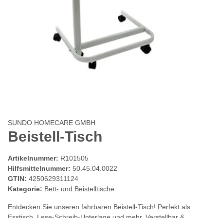
SUNDO HOMECARE GMBH
Beistell-Tisch
Artikelnummer:
R101505
Hilfsmittelnummer:
50.45.04.0022
GTIN:
4250629311124
Kategorie:
Bett- und Beistelltische
Entdecken Sie unseren fahrbaren Beistell-Tisch! Perfekt als
Esstisch, Lese-Schreib-Unterlage und mehr. Verstellbar &