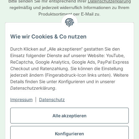
Bitte senden Sie mir entsprechend Ihrer
Datenschutzerklärung
regelmäßig und jederzeit widerruflich Informationen zu Ihrem
Produktsortiment per E-Mail zu.
Abonnieren
Wie wir Cookies & Co nutzen
Newsletter Abonnieren
Durch Klicken auf „Alle akzeptieren“ gestatten Sie den
Informationen
Einsatz folgender Dienste auf unserer Website: YouTube,
ReCaptcha, Google Analytics, Google Ads, PayPal Express
Gesetzliche Informationen
Checkout und Ratenzahlung. Sie können die Einstellung
jederzeit ändern (Fingerabdruck-Icon links unten). Weitere
Details finden Sie unter
Konfigurieren
und in unserer
Hersteller
Datenschutzerklärung
.
Impressum
|
Datenschutz
Vertrag widerrufen
Alle akzeptieren
Konfigurieren