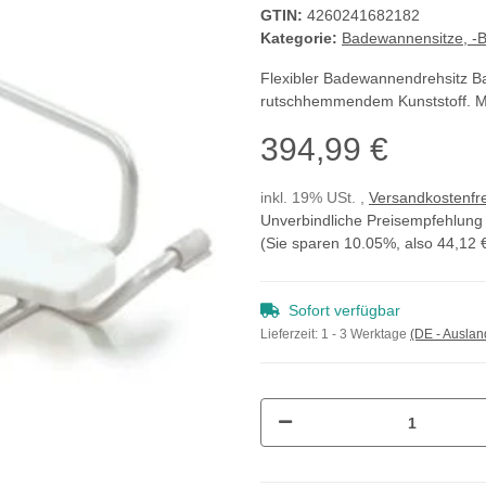
GTIN:
4260241682182
Kategorie:
Badewannensitze, -B
Flexibler Badewannendrehsitz B
rutschhemmendem Kunststoff. Ma
394,99 €
inkl. 19% USt. ,
Versandkostenfre
Unverbindliche Preisempfehlung 
(Sie sparen
10.05%
, also
44,12 
Sofort verfügbar
Lieferzeit:
1 - 3 Werktage
(DE - Ausla