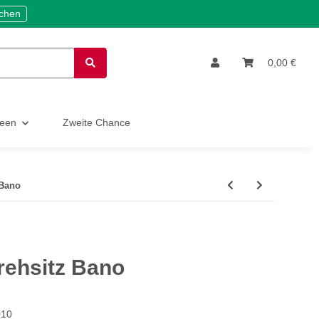
ichen
0,00 €
deen
Zweite Chance
 Bano
ehsitz Bano
010