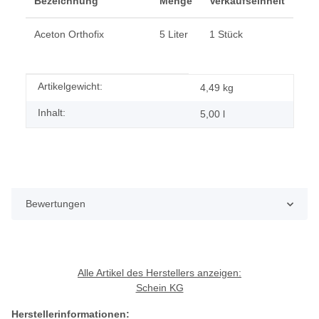
Bezeichnung
Menge
Verkaufseinheit
Aceton Orthofix
5 Liter
1 Stück
Produkteigenschaft
Wert
Artikelgewicht:
4,49
kg
Inhalt:
5,00 l
Bewertungen
Alle Artikel des Herstellers anzeigen:
Schein KG
Herstellerinformationen: