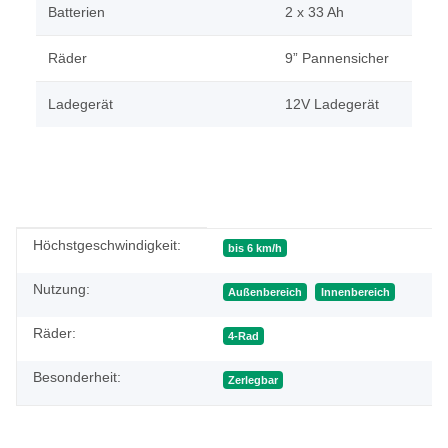
Batterien
2 x 33 Ah
Räder
9” Pannensicher
Ladegerät
12V Ladegerät
Produkteigenschaft
Wert
Höchstgeschwindigkeit:
bis 6 km/h
Nutzung:
Außenbereich
Innenbereich
Räder:
4-Rad
Besonderheit:
Zerlegbar