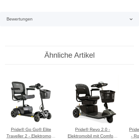
Bewertungen
Ähnliche Artikel
Pride® Go Go® Elite
Pride® Revo 2.0 -
Prid
Traveller 2 - Elektromobil
Elektromobil mit Comfort-
- R