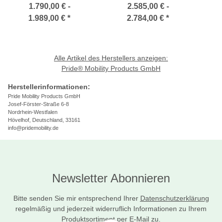
mit beeindruckender
Trac-Federung
1.790,00 € -
2.585,00 € -
Wendigkeit
1.989,00 €
*
2.784,00 €
*
Alle Artikel des Herstellers anzeigen:
Pride® Mobility Products GmbH
Herstellerinformationen:
Pride Mobility Products GmbH
Josef-Förster-Straße 6-8
Nordrhein-Westfalen
Hövelhof, Deutschland, 33161
info@pridemobility.de
Newsletter Abonnieren
Bitte senden Sie mir entsprechend Ihrer
Datenschutzerklärung
regelmäßig und jederzeit widerruflich Informationen zu Ihrem
Produktsortiment per E-Mail zu.