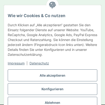
Abonnieren
Wie wir Cookies & Co nutzen
Newsletter Abonnieren
Durch Klicken auf „Alle akzeptieren“ gestatten Sie den
Informationen
Einsatz folgender Dienste auf unserer Website: YouTube,
ReCaptcha, Google Analytics, Google Ads, PayPal Express
Gesetzliche Informationen
Checkout und Ratenzahlung. Sie können die Einstellung
jederzeit ändern (Fingerabdruck-Icon links unten). Weitere
Details finden Sie unter
Konfigurieren
und in unserer
Hersteller
Datenschutzerklärung
.
Impressum
|
Datenschutz
Vertrag widerrufen
Alle akzeptieren
Konfigurieren
* Alle Preise inkl. gesetzlicher USt., zzgl.
Versand
Ablehnen