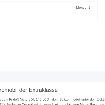
Menge: 1
romobil der Extraklasse
it dem Pride® Victory XL 140 LCD - dem Spitzenmodell unter den Elekt
CD Display im Cockpit setzt dieses Elektromobil neue Maßstäbe in S