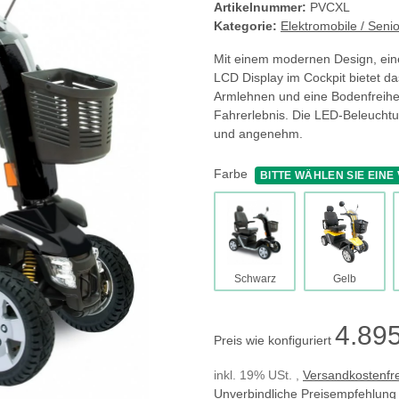
Artikelnummer:
PVCXL
Kategorie:
Elektromobile / Seni
Mit einem modernen Design, eine
LCD Display im Cockpit bietet da
Armlehnen und eine Bodenfreihei
Fahrerlebnis. Die LED-Beleuchtu
und angenehm.
Farbe
BITTE WÄHLEN SIE EINE 
Schwarz
Gelb
Schwarz
Gelb
4.895
Preis wie konfiguriert
inkl. 19% USt. ,
Versandkostenfre
Unverbindliche Preisempfehlung 