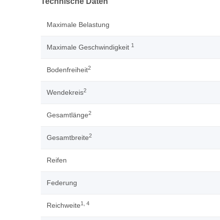
Technische Daten
Maximale Belastung
1
Maximale Geschwindigkeit
2
Bodenfreiheit
2
Wendekreis
2
Gesamtlänge
2
Gesamtbreite
Reifen
Federung
1, 4
Reichweite