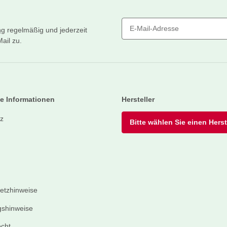
ng
regelmäßig und jederzeit
ail zu.
Newsletter Abonnieren
e Informationen
Hersteller
z
Bitte wählen Sie einen Herste
setzhinweise
shinweise
echt