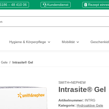
6186 – 48 410 06
Kundendienst
Rezept einre
Hygiene & Körperpflege
Mobilität
Geschenki
 Gele
Intrasite® Gel
SMITH+NEPHEW
Intrasite® Gel
Artikelnummer:
INTRG
Kategorie:
Hydroaktive Gele