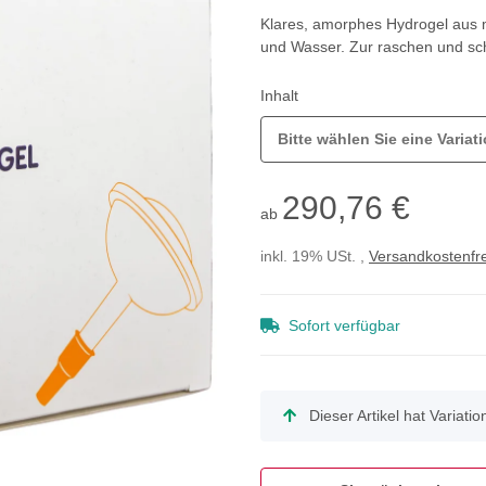
Klares, amorphes Hydrogel aus m
und Wasser. Zur raschen und sc
Inhalt
Bitte wählen Sie eine Variati
290,76 €
ab
inkl. 19% USt. ,
Versandkostenfre
Sofort verfügbar
x
Dieser Artikel hat Variati