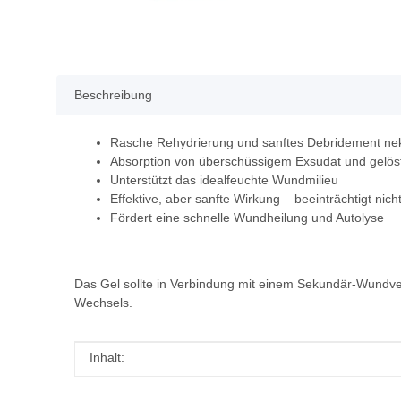
Beschreibung
Rasche Rehydrierung und sanftes Debridement ne
Absorption von überschüssigem Exsudat und gelös
Unterstützt das idealfeuchte Wundmilieu
Effektive, aber sanfte Wirkung – beeinträchtigt ni
Fördert eine schnelle Wundheilung und Autolyse
Das Gel sollte in Verbindung mit einem Sekundär-Wundv
Wechsels.
Produkteigenschaft
Wert
Inhalt: