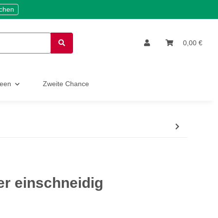
ichen
0,00 €
deen
Zweite Chance
er einschneidig