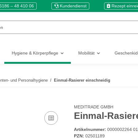
6186 – 48 410 06
Kundendienst
Rezept einre
Hygiene & Körperpflege
Mobilität
Geschenki
enten- und Personalhygiene
Einmal-Rasierer einschneidig
MEDITRADE GMBH
Einmal-Rasier
Artikelnummer:
0000002264 01
PZN:
02501189