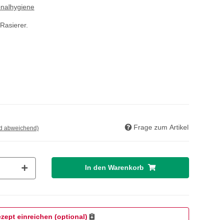
onalhygiene
-Rasierer.
Frage zum Artikel
nd abweichend)
In den Warenkorb
zept einreichen (optional)