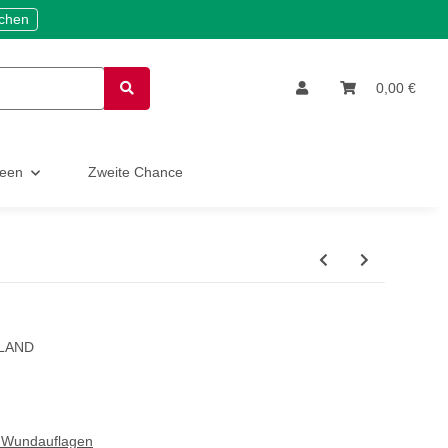
ichen
0,00 €
deen
Zweite Chance
LAND
 Wundauflagen