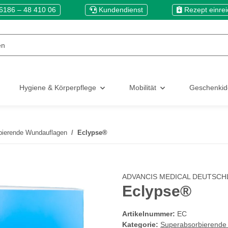
6186 – 48 410 06
Kundendienst
Rezept einre
Hygiene & Körperpflege
Mobilität
Geschenki
bierende Wundauflagen
Eclypse®
ADVANCIS MEDICAL DEUTSCH
Eclypse®
Artikelnummer:
EC
Kategorie:
Superabsorbierende