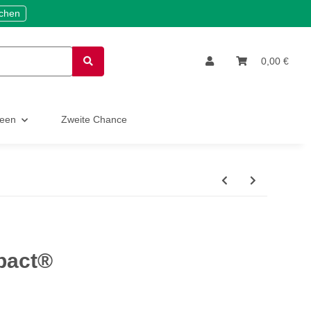
ichen
0,00 €
deen
Zweite Chance
bact®