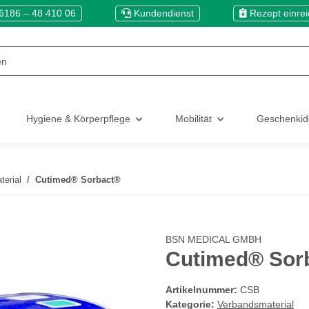
6186 – 48 410 06
Kundendienst
Rezept einre
Hygiene & Körperpflege
Mobilität
Geschenki
erial
Cutimed® Sorbact®
BSN MEDICAL GMBH
Cutimed® Sor
Artikelnummer:
CSB
Kategorie:
Verbandsmaterial